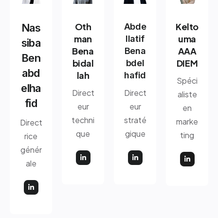
Oth
Kelto
Nas
Abde
man
uma
llatif
siba
Bena
AAA
Bena
Ben
bidal
DIEM
bdel
abd
lah
hafid
Spéci
elha
Direct
Direct
aliste
fid
eur
eur
en
techni
straté
marke
Direct
que
gique
ting
rice
génér
ale