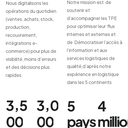
Notre mission est de
Nous digitalisons les
soutenir et
opérations du quotidien
d’accompagner les TPE
(ventes, achats, stock,
pour optimiser leur flux
production,
internes et externes et
recouvrement,
de Démocratiser l’accès à
intégrations e-
l’information et aux
commerce) pour plus de
services logistiques de
visibilité, moins d’erreurs
qualité,d’après notre
et des décisions plus
expérience en logistique
rapides.
dans les 5 continents
,
,
3
5
3
0
5
4
pays
milli
0
0
0
0