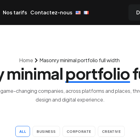
Nos tarifs
Contactez-nous
D
Home
Masonry minimal portfolio full width
 minimal
portfolio
f
game-changing companies, across platforms and places, thr
design and digital experience.
ALL
BUSINESS
CORPORATE
CREATIVE