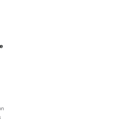
de
on
s