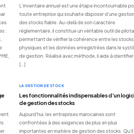
ent
L’inventaire annuel est une étape incontournable po
par
toute entreprise qui souhaite disposer d’une gestio
ces
des stocks fiable. Au-delà de son caractère
s :
réglementaire, il constitue un véritable outil de pilot
,
permettant de vérifier la cohérence entre les stocks
de
physiques et les données enregistrées dans le sys
TPME,
de gestion. Réalisé avec méthode, il aide à identifier
[…]
LA GESTION DE STOCK
ge
Les fonctionnalités indispensables d’un logic
de gestion des stocks
vent
Aujourd’hui, les entreprises marocaines sont
rs
confrontées à des exigences de plus en plus
er
importantes en matière de gestion des stocks. Qu’il