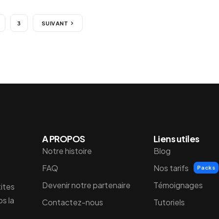
3
SUIVANT
A PROPOS
Liens utiles
Notre histoire
Blog
FAQ
Nos tarifs
Packs
Devenir notre partenaire
Témoignages
tites
s la
Contactez-nous
Tutoriels
e