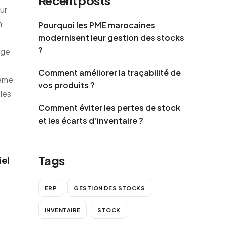
Recent posts
ur
n
Pourquoi les PME marocaines
modernisent leur gestion des stocks
?
age
Comment améliorer la traçabilité de
tème
vos produits ?
 les
Comment éviter les pertes de stock
et les écarts d’inventaire ?
Tags
iel
ERP
GESTION DES STOCKS
INVENTAIRE
STOCK