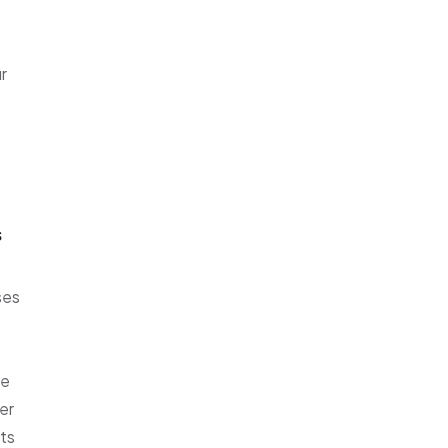
r
s
ses
re
er
ûts